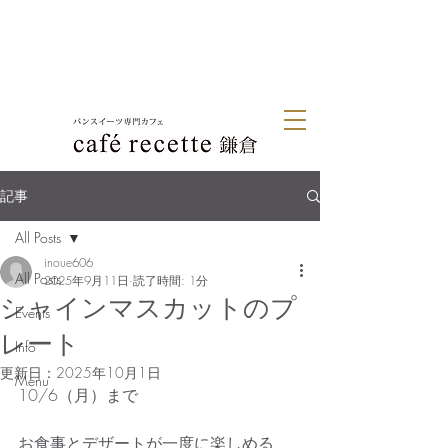
記事
All Posts
inoue606
All Posts
2025年9月11日
読了時間: 1分
シャインマスカットのプ
Events
レート
Info
更新日：
2025年10月1日
Menu
10/6（月）まで
お食事とデザートが一度に楽しめる