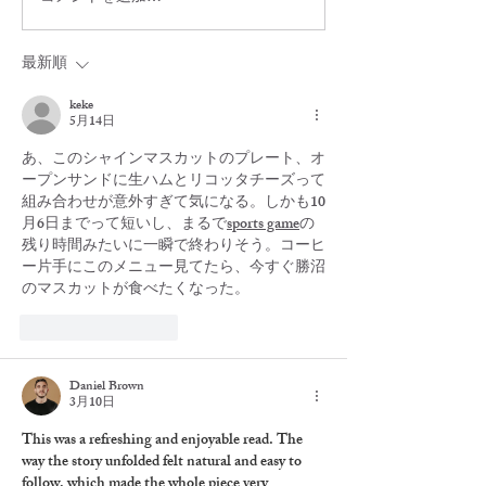
7/29（水）貸切のお知ら
アメリカンチェ
せ
レンチトースト
最新順
keke
5月14日
あ、このシャインマスカットのプレート、オ
ープンサンドに生ハムとリコッタチーズって
組み合わせが意外すぎて気になる。しかも10
月6日までって短いし、まるで
sports game
の
残り時間みたいに一瞬で終わりそう。コーヒ
ー片手にこのメニュー見てたら、今すぐ勝沼
のマスカットが食べたくなった。
いいね！
返信
Daniel Brown
3月10日
This was a refreshing and enjoyable read. The 
way the story unfolded felt natural and easy to 
follow, which made the whole piece very 