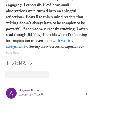
engaging. I especially liked how small 
observations were turned into meaningful 
reflections. Posts like this remind readers that 
writing doesn’t always have to be complex to be 
powerful. As someone currently studying, I often 
read thoughtful blogs like this when I’m looking 
for inspiration or even 
help with writing 
assignments
. Seeing how personal experiences 
can be…
もっと見る
いいね！
返信
Aryann Khan
2025年12月26日
This article is very informative and well 
structured for readers. I was searching for details 
about 
19216811 
and found this page useful. 
Everything is explained in a simple way, making 
it easy to understand for beginners and general 