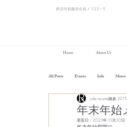
神奈川県鎌倉市坂ノ下22－5
Home
About Us
All Posts
Events
Info
Menu
cafe recette鎌倉
201
年末年始
更新日：
2020年10月30日
年末年始期間の