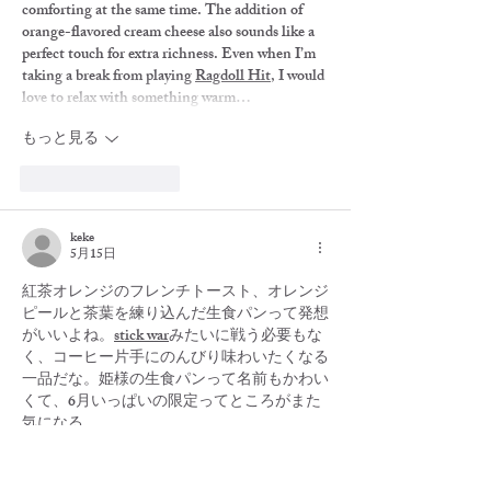
comforting at the same time. The addition of 
orange-flavored cream cheese also sounds like a 
perfect touch for extra richness. Even when I’m 
taking a break from playing 
Ragdoll Hit
, I would 
love to relax with something warm…
もっと見る
いいね！
返信
keke
5月15日
紅茶オレンジのフレンチトースト、オレンジ
ピールと茶葉を練り込んだ生食パンって発想
がいいよね。
stick war
みたいに戦う必要もな
く、コーヒー片手にのんびり味わいたくなる
一品だな。姫様の生食パンって名前もかわい
くて、6月いっぱいの限定ってところがまた
気になる。
いいね！
返信