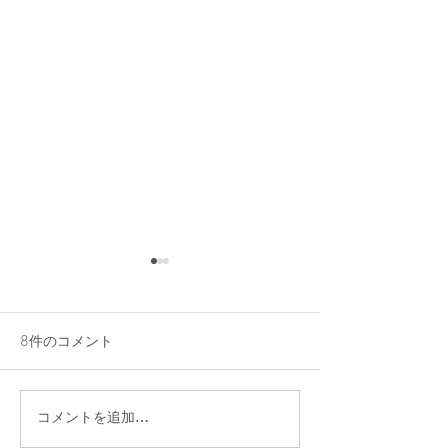
8件のコメント
コメントを追加…
7/29（水）貸切のお知ら
アメリカンチェ
せ
レンチトースト