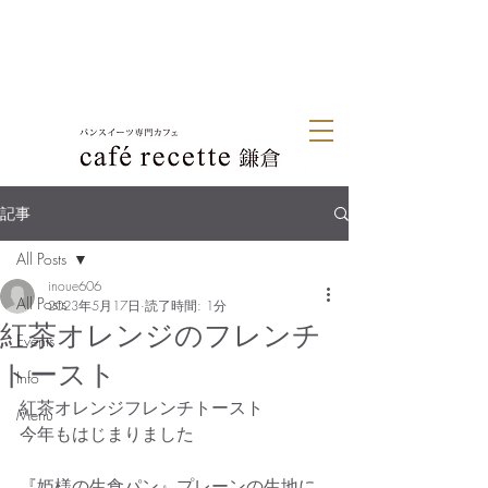
記事
All Posts
inoue606
All Posts
2023年5月17日
読了時間: 1分
紅茶オレンジのフレンチ
Events
トースト
Info
紅茶オレンジフレンチトースト
Menu
今年もはじまりました
『姫様の生食パン』プレーンの生地に