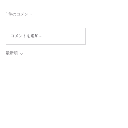
1件のコメント
コメントを追加…
7/29（水）貸切のお知ら
アメリカンチェ
せ
レンチトースト
最新順
unknownytube
2025年2月20日
Kaiser OTC benefits
 provide members with 
discounts on over-the-counter medications, 
vitamins, and health essentials, promoting 
better health management and cost-effective 
wellness solutions.
Obituaries near me
 help you find recent death 
notices, providing information about funeral 
services, memorials, and tributes for loved ones 