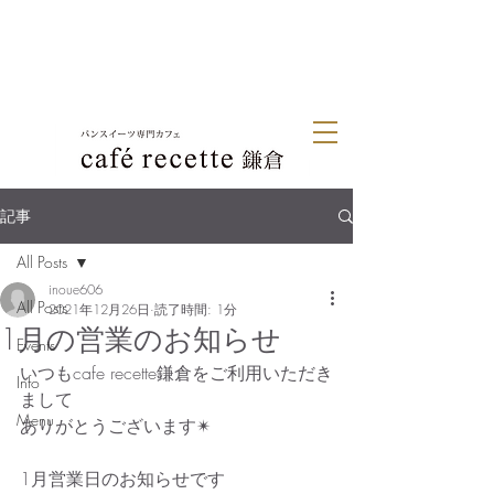
記事
All Posts
inoue606
All Posts
2021年12月26日
読了時間: 1分
1月の営業のお知らせ
Events
いつもcafe recette鎌倉をご利用いただき
Info
まして
Menu
ありがとうございます✴︎
1月営業日のお知らせです