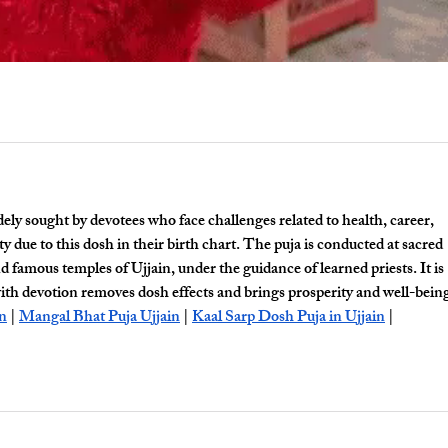
ely sought by devotees who face challenges related to health, career, 
ity due to this dosh in their birth chart. The puja is conducted at sacred 
d famous temples of Ujjain, under the guidance of learned priests. It is 
with devotion removes dosh effects and brings prosperity and well-being
in
 | 
Mangal Bhat Puja Ujjain
 | 
Kaal Sarp Dosh Puja in Ujjain
 | 