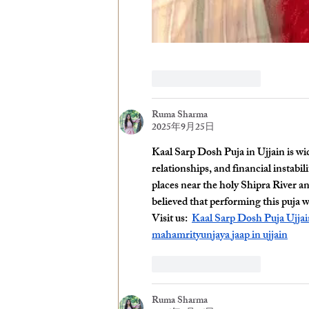
いいね！
返信
Ruma Sharma
2025年9月25日
Kaal Sarp Dosh Puja in Ujjain is wid
relationships, and financial instabil
places near the holy Shipra River an
believed that performing this puja 
Visit us:  
Kaal Sarp Dosh Puja Ujja
mahamrityunjaya jaap in ujjain
いいね！
返信
Ruma Sharma