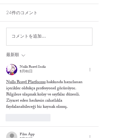
24件のコメント
コメントを追加…
7/29（水）貸切のお知ら
アメリカンチェ
せ
レンチトースト
最新順
Nulls Brawl İndir
8月01日
Nulls Brawl Platformu
 hakkında hazırlanan 
içerikler oldukça profesyonel görünüyor. 
Bilgilere ulaşmak kolay ve sayfalar düzenli. 
Ziyaret eden herkesin rahatlıkla 
faydalanabileceği bir kaynak olmuş.
いいね！
返信
Film App