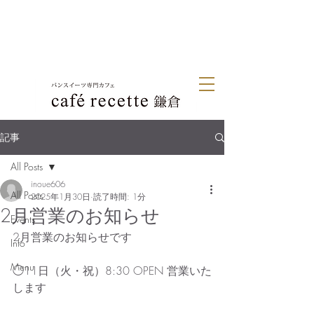
記事
All Posts
inoue606
All Posts
2025年1月30日
読了時間: 1分
2月営業のお知らせ
Events
2月営業のお知らせです
Info
Menu
◯11日（火・祝）8:30 OPEN 営業いた
します