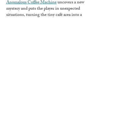
Anomalous Coffee Machine
 uncovers a new 
mystery and puts the player in unexpected 
situations, turning the tiny café area into a 
suspenseful adventure. Players must skilfully 
manipulate events, planning their actions and 
reacting rapidly to unusual happenings to escape 
the pandemonium and fulfil each level's 
objective.
いいね！
返信
toootaa1210x
6月22日
Mình có lần lướt đọc mấy trao đổi trên mạng 
شيخ روحاني
 thì thấy nhắc nên cũng tò mò mở ra 
xem thử cho biết. Mình không tìm hiểu sâu 
جلب الحبيب
 chỉ xem qua trong thời gian ngắn 
để quan sát bố cục 
جلب الحبيب
 cách sắp xếp 
شيخ 
روحاني
 các mục và trình bày nội 
شيخ 
روحاني
 dung tổng thể. Cảm giác là các phần 
được trình bày khá gọn, các 
Berlinintim
 mục rõ 
ràng nên đọc lướt cũng không bị rối…