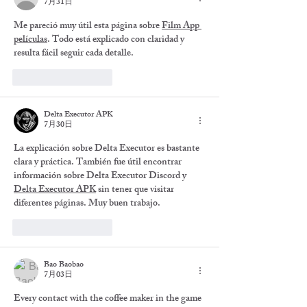
7月31日
Me pareció muy útil esta página sobre 
Film App 
películas
. Todo está explicado con claridad y 
resulta fácil seguir cada detalle.
いいね！
返信
Delta Executor APK
7月30日
La explicación sobre Delta Executor es bastante 
clara y práctica. También fue útil encontrar 
información sobre Delta Executor Discord y 
Delta Executor APK
 sin tener que visitar 
diferentes páginas. Muy buen trabajo.
いいね！
返信
Bao Baobao
7月03日
Every contact with the coffee maker in the game 