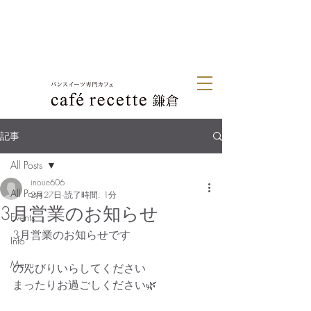
記事
All Posts
inoue606
All Posts
2月27日
読了時間: 1分
3月営業のお知らせ
Events
3月営業のお知らせです
Info
Menu
のんびりいらしてください
まったりお過ごしください🌿