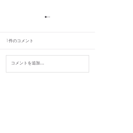
1件のコメント
コメントを追加…
7/29（水）貸切のお知ら
アメリカンチェ
せ
レンチトースト
最新順
ben jason
4月08日
Music feels alive to me, and 
Sprunki
 enhances 
that feeling by offering an enjoyable game that 
blends entertainment, exploration, and musical 
creativity together.