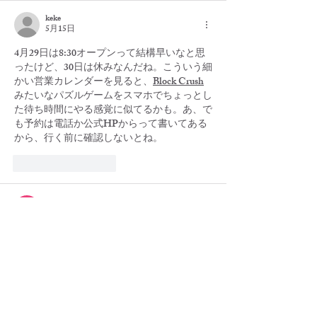
keke
5月15日
4月29日は8:30オープンって結構早いなと思
ったけど、30日は休みなんだね。こういう細
かい営業カレンダーを見ると、
Block Crush
みたいなパズルゲームをスマホでちょっとし
た待ち時間にやる感覚に似てるかも。あ、で
も予約は電話か公式HPからって書いてある
から、行く前に確認しないとね。
いいね！
返信
Adam Jock
2月18日
Trump threatens 
Telly Updates
 new tariffs on 
European allies over Greenland until deal 
reached, as thousands protest
いいね！
返信