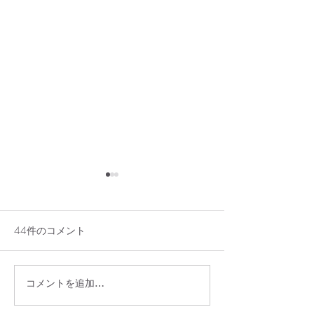
44件のコメント
コメントを追加…
7/29（水）貸切のお知ら
アメリカンチェ
せ
レンチトースト