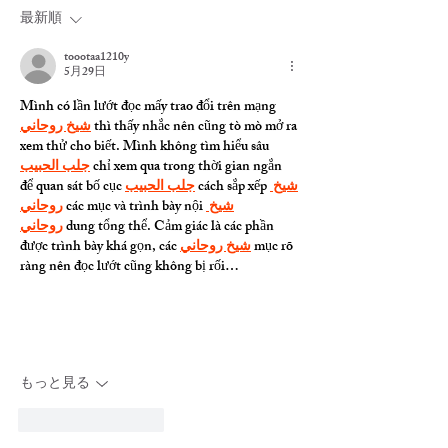
最新順
toootaa1210y
5月29日
Mình có lần lướt đọc mấy trao đổi trên mạng 
شيخ روحاني
 thì thấy nhắc nên cũng tò mò mở ra 
xem thử cho biết. Mình không tìm hiểu sâu 
جلب الحبيب
 chỉ xem qua trong thời gian ngắn 
để quan sát bố cục 
جلب الحبيب
 cách sắp xếp 
شيخ 
روحاني
 các mục và trình bày nội 
شيخ 
روحاني
 dung tổng thể. Cảm giác là các phần 
được trình bày khá gọn, các 
شيخ روحاني
 mục rõ 
ràng nên đọc lướt cũng không bị rối…
もっと見る
いいね！
返信