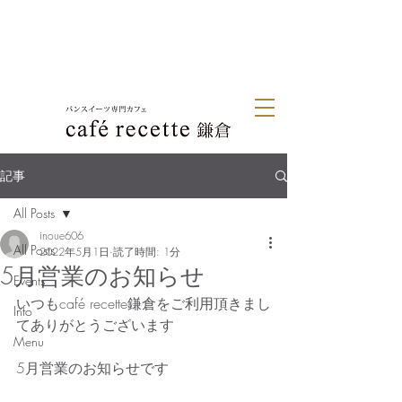
記事
All Posts
inoue606
All Posts
2022年5月1日
読了時間: 1分
5月営業のお知らせ
Events
いつもcafé recette鎌倉をご利用頂きまし
Info
てありがとうございます
Menu
5月営業のお知らせです