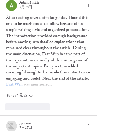
Adam Smith
7月28日
After reading several similar guides, I found this 
one to be much easier to follow because of its 
simple writing style and organized presentation. 
The introduction provided enough background 
before moving into detailed explanations that 
remained clear throughout the article. During 
the main discussion, 
Fast Win
 became part of 
the explanation naturally while covering one of 
the important topics. Every section added 
meaningful insights that made the content more 
engaging and useful. Near the end of the article, 
Fast Win
 was mentioned…
もっと見る
いいね！
返信
Jpdumni
7月17日