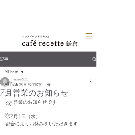
記事
All Posts
inoue606
All Posts
6月29日
読了時間: 1分
7月営業のお知らせ
Events
7月営業のお知らせです
Info
Menu
◯7月1日（水）
都合によりお休みをいただきます