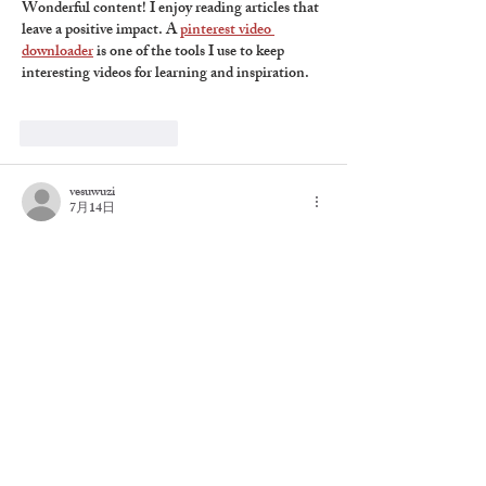
Wonderful content! I enjoy reading articles that 
leave a positive impact. A 
pinterest video 
downloader
 is one of the tools I use to keep 
interesting videos for learning and inspiration.
いいね！
返信
vesuwuzi
7月14日
하루 종일 업무로 쌓인 피로 때문에 몸이 무거
웠는데 관리가 매우 세심하고 
성남출장마사
지
 편안했습니다. 오산출장마사지 이용 후 어
깨와 허리의 긴장감이 한결 줄어들어 다음 날 
컨디션까지 좋아졌습니다.
いいね！
返信
Sumit Jaiswal
7月10日
This guide immediately caught my attention 