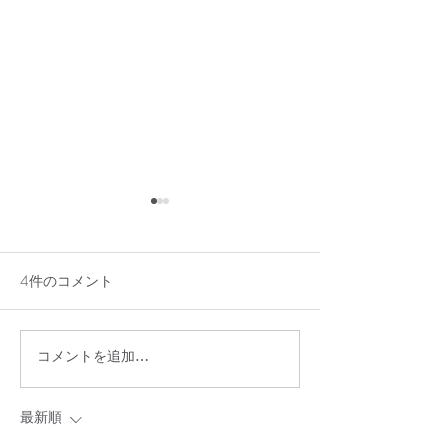
4件のコメント
コメントを追加…
7/29（水）貸切のお知ら
アメリカンチェ
せ
レンチトースト
最新順