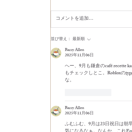
コメントを追加…
8月営業のお知らせ
並び替え：
最新順
Barry Allen
2025年11月06日
へー、9月も鎌倉のcafé recet
もチェックしとこ。Robloxの
typ
な。
いいね！
返信
Barry Allen
2025年11月06日
ふむふむ、9月は23日祝日は
気になるなぁ。なんか、これ
Em