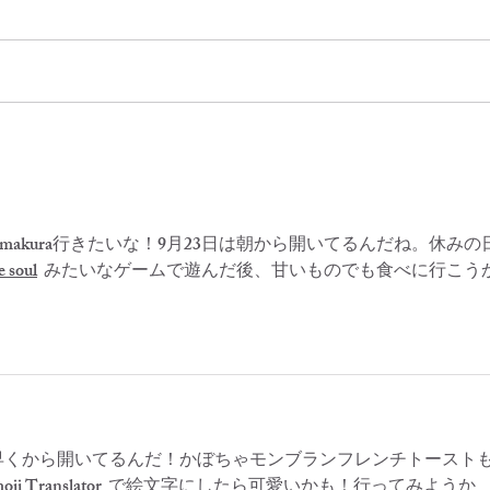
7/29（水）貸切のお知らせ
アメ
チト
te kamakura行きたいな！9月23日は朝から開いてるんだね。休みの
e soul
  みたいなゲームで遊んだ後、甘いものでも食べに行こう
朝早くから開いてるんだ！かぼちゃモンブランフレンチトースト
oji Translator
  で絵文字にしたら可愛いかも！行ってみようか