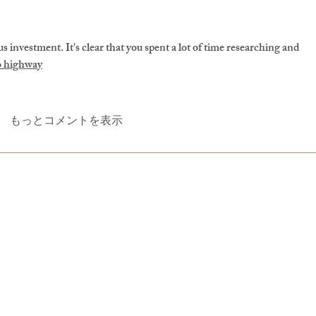
us investment. It's clear that you spent a lot of time researching and 
 highway
もっとコメントを表示