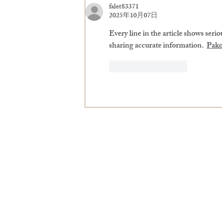
falet83371
2025年10月07日
Every line in the article shows serio
sharing accurate information.  
Pako
いいね！
返信