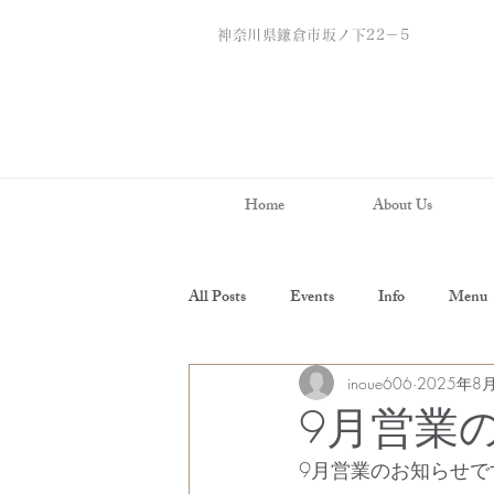
神奈川県鎌倉市坂ノ下22－5
Home
About Us
All Posts
Events
Info
Menu
inoue606
2025年8
9月営業
9月営業のお知らせで