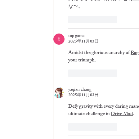
な〜。
いいね！
返信
top game
2025年11月03日
Amidst the glorious anarchy of 
Rag
your triumph.
いいね！
返信
yaqian zhang
2025年11月03日
Defy gravity with every daring man
ultimate challenge in 
Drive Mad
.
いいね！
返信