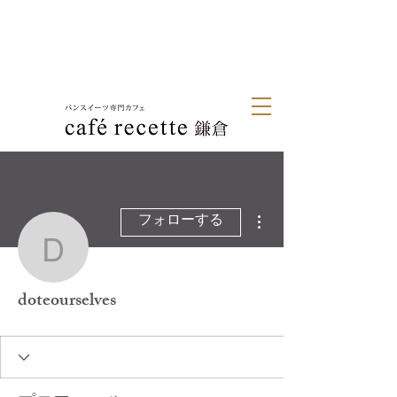
その他
フォローする
doteourselves
doteourselves