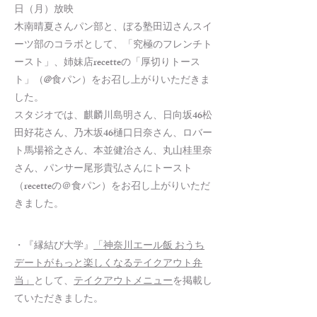
日（月）放映
木南晴夏さんパン部と、ぼる塾田辺さんスイ
ーツ部のコラボとして、「究極のフレンチト
ースト」、姉妹店recetteの「厚切りトース
ト」（@食パン）をお召し上がりいただきま
した。
スタジオでは、麒麟川島明さん、日向坂46松
田好花さん、乃木坂46樋口日奈さん、ロバー
ト馬場裕之さん、本並健治さん、丸山桂里奈
さん、パンサー尾形貴弘さんにトースト
（recetteの＠食パン）をお召し上がりいただ
きました。
・『縁結び大学』
「神奈川エール飯 おうち
デートがもっと楽しくなるテイクアウト弁
当」
として、
テイクアウトメニュー
を掲載し
ていただきました。