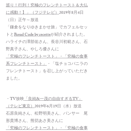
巡り！行列！究極のフレンチトースト＆大仏
に感動！】」（フジテレビ）
2019年8月4日
（日）正午～放送
「鎌倉をなりゆきまかせ旅」でカフェルセッ
トと
Bread Code by recette
が紹介されました。
ハライチの澤部佑さん、長谷川初範さん、石
野真子さん、やしろ優さんに
「究極のフレンチトースト」・「究極の食事
系フレンチトースト」
・「塩チョコバニラの
フレンチトースト」を召し上がっていただき
ました。
・TV放映
「良純&一茂の自由すぎるTV」
（テレビ東京）
2019年6月19日（水）放送
石原良純さん、松野明美さん、パンサー 尾
形貴博さん、熊切あさ美さんに
「究極のフレンチトースト」・「究極の食事