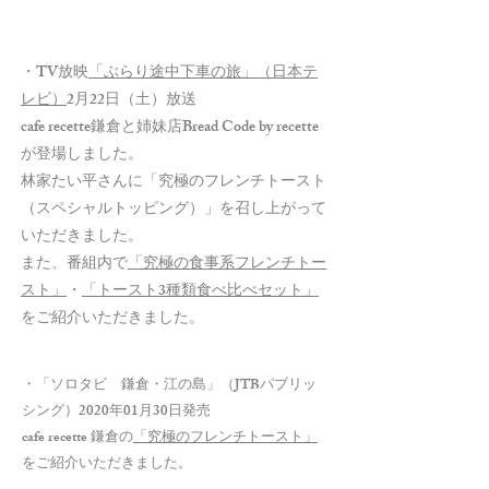
・TV放映
「ぶらり途中下車の旅」（日本テ
レビ）
2月22日（土）放送
cafe recette鎌倉と姉妹店Bread Code by recette
が登場しました。
林家たい平さんに「究極のフレンチトースト
（スペシャルトッピング）」を召し上がって
いただきました。
また、番組内で
「究極の食事系フレンチトー
スト」
・
「トースト3種類食べ比べセット」
をご紹介いただきました。
・「ソロタビ 鎌倉・江の島」（JTBパブリッ
シング）2020年01月30日発売
cafe recette 鎌倉の
「究極のフレンチトースト」
をご紹介いただきました。