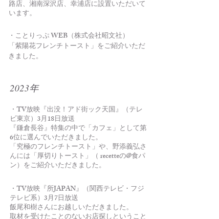
路店、湘南深沢店、幸浦店に設置いただいて
います。
・ことりっぷ WEB（株式会社昭文社）
​「紫陽花フレンチトースト」をご紹介いただ
きました。
2023年
・TV放映『出没！アド街ック天国』（テレ
ビ東京）3月18日放送
『鎌倉長谷』特集の中で「カフェ」として第
6位に選んでいただきました。
「究極のフレンチトースト」や、野添義弘さ
んには「厚切りトースト」（ recetteの@食パ
ン）をご紹介いただきました。
・TV放映『所JAPAN』（関西テレビ・フジ
テレビ系）3月7日放送
飯尾和樹さんにお越しいただきました。
取材を受けたことのないお店探しということ