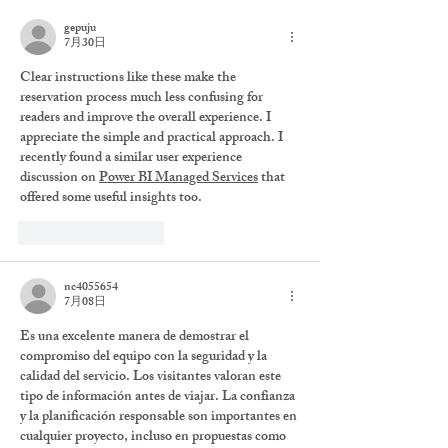
gepuju
7月30日
Clear instructions like these make the 
reservation process much less confusing for 
readers and improve the overall experience. I 
appreciate the simple and practical approach. I 
recently found a similar user experience 
discussion on 
Power BI Managed Services
 that 
offered some useful insights too.
いいね！
返信
nc4055654
7月08日
Es una excelente manera de demostrar el 
compromiso del equipo con la seguridad y la 
calidad del servicio. Los visitantes valoran este 
tipo de información antes de viajar. La confianza 
y la planificación responsable son importantes en 
cualquier proyecto, incluso en propuestas como 