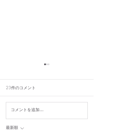
23件のコメント
コメントを追加…
7/29（水）貸切のお知ら
アメリカンチェ
せ
レンチトースト
最新順