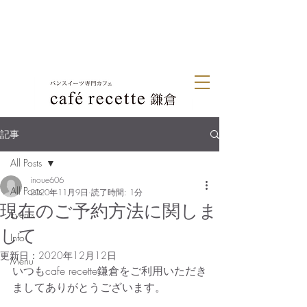
記事
All Posts
inoue606
All Posts
2020年11月9日
読了時間: 1分
現在のご予約方法に関しま
Events
して
Info
更新日：
2020年12月12日
Menu
いつもcafe recette鎌倉をご利用いただき
ましてありがとうございます。