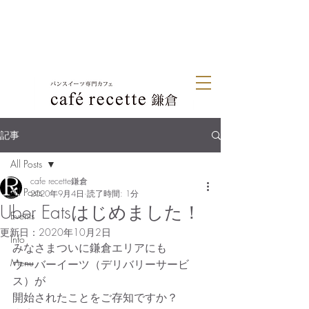
記事
All Posts
cafe recette鎌倉
All Posts
2020年9月4日
読了時間: 1分
Uber Eatsはじめました！
Events
更新日：
2020年10月2日
Info
みなさまついに鎌倉エリアにも
Menu
ウーバーイーツ（デリバリーサービ
ス）が
開始されたことをご存知ですか？