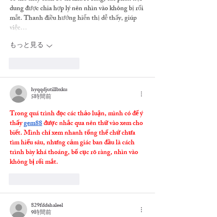
dung được chia hợp lý nên nhìn vào không bị rối 
mắt. Thanh điều hướng hiển thị dễ thấy, giúp 
việc…
もっと見る
いいね！
返信
hyqqdjutillbxku
5時間前
Trong quá trình đọc các thảo luận, mình có để ý 
thấy 
gem88
 được nhắc qua nên thử vào xem cho 
biết. Mình chỉ xem nhanh tổng thể chứ chưa 
tìm hiểu sâu, nhưng cảm giác ban đầu là cách 
trình bày khá thoáng, bố cục rõ ràng, nhìn vào 
không bị rối mắt.
いいね！
返信
829fddshaleel
9時間前