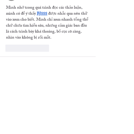
Mình nhớ trong quá trình đọc các thảo luận, 
mình có để ý thấy 
BJ888
 được nhắc qua nên thử 
vào xem cho biết. Mình chỉ xem nhanh tổng thể 
chứ chưa tìm hiểu sâu, nhưng cảm giác ban đầu 
là cách trình bày khá thoáng, bố cục rõ ràng, 
nhìn vào không bị rối mắt.
いいね！
返信
Luc Huynh
13時間前
Tối qua mình đọc các bình luận trên một diễn 
đàn, thấy trang chủ 
https://vipwin.green/
 được 
nhắc tới giữa câu chuyện nên bấm vào xem thử. 
Lướt nhanh thì thấy giao diện khá gọn gàng, 
cũng có cảm giác ok. Nhưng vẫn muốn hỏi lại 
mọi người là đây có phải nhà cái uy tín không, 
có lừa đảo không vậy
いいね！
返信