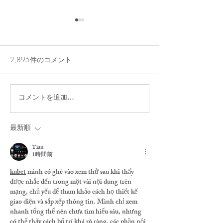
2,895件のコメント
お席のご予約承ります！
コメントを追加…
6/15(月)より
変わります
最新順
Tian
1時間前
kubet
 mình có ghé vào xem thử sau khi thấy 
được nhắc đến trong một vài nội dung trên 
mạng, chủ yếu để tham khảo cách họ thiết kế 
giao diện và sắp xếp thông tin. Mình chỉ xem 
nhanh tổng thể nên chưa tìm hiểu sâu, nhưng 
có thể thấy cách bố trí khá rõ ràng, các phần nội 