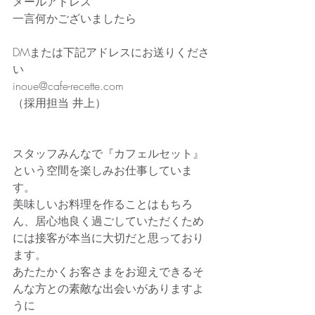
メールアドレス
一言何かございましたら
DMまたは下記アドレスにお送りくださ
い
inoue@cafe-recette.com
（採用担当 井上）
スタッフみんなで『カフェルセット』
という空間を楽しみお仕事していま
す。
美味しいお料理を作ることはもちろ
ん、居心地良く過ごしていただくため
には接客が本当に大切だと思っており
ます。
あたたかくお客さまをお迎えできるそ
んな方との素敵な出会いがありますよ
うに