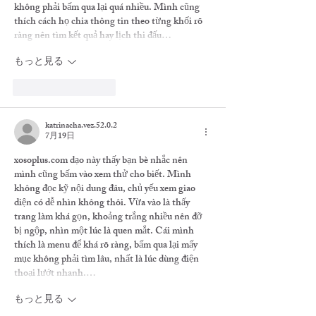
không phải bấm qua lại quá nhiều. Mình cũng 
thích cách họ chia thông tin theo từng khối rõ 
ràng nên tìm kết quả hay lịch thi đấu…
もっと見る
いいね！
返信
katrinacha.vez.52.0.2
7月19日
xosoplus.com
 dạo này thấy bạn bè nhắc nên 
mình cũng bấm vào xem thử cho biết. Mình 
không đọc kỹ nội dung đâu, chủ yếu xem giao 
diện có dễ nhìn không thôi. Vừa vào là thấy 
trang làm khá gọn, khoảng trắng nhiều nên đỡ 
bị ngộp, nhìn một lúc là quen mắt. Cái mình 
thích là menu để khá rõ ràng, bấm qua lại mấy 
mục không phải tìm lâu, nhất là lúc dùng điện 
thoại lướt nhanh.…
もっと見る