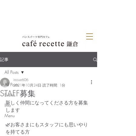
記事
All Posts
inoue606
All Posts
2021年10月24日
読了時間: 1分
STAFF募集
Events
新しく仲間になってくださる方を募集
Info
します
Menu
🌿お客さまにもスタッフにも思いやり
を持てる方