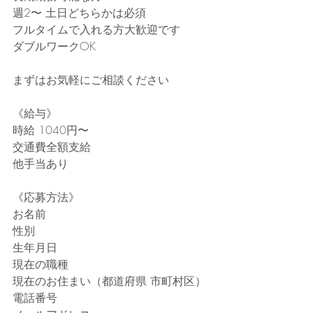
週2〜 土日どちらかは必須
フルタイムで入れる方大歓迎です
ダブルワークOK
まずはお気軽にご相談ください
《給与》
時給 1040円〜
交通費全額支給
他手当あり
《応募方法》
お名前
性別
生年月日
現在の職種
現在のお住まい（都道府県 市町村区）
電話番号