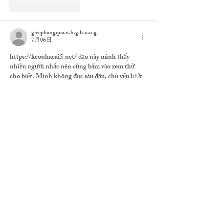
いいね！
返信
giecphangqua.n.h.g.h.u.n.g
7月06日
https://keonhacai5.net/
 dạo này mình thấy 
nhiều người nhắc nên cũng bấm vào xem thử 
cho biết. Mình không đọc sâu đâu, chủ yếu lướt 
qua xem giao diện có dễ nhìn không. Cảm giác 
đầu tiên là trang làm khá gọn, nhìn không bị 
rối, kéo xuống vẫn theo mạch chứ không kiểu 
nhồi chữ. Mình để ý họ chia thông tin thành 
từng khối rõ ràng, có mấy bảng dạng cột nên 
liếc nhanh là nắm được ý chính,…
もっと見る
いいね！
返信
hoachtungbuang.l.y.nh
7月05日