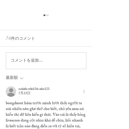
74件のコメント
コメントを追加…
7/29（水）貸切のお知ら
アメリカンチェ
せ
レンチトースト
最新順
nolafo.wle156+abc123
7月22日
bongdanet
 hôm trước mình lướt thấy người ta 
nói nhiều nên ghé thử cho biết, chủ yếu xem nó 
hiển thị dữ liệu kiểu gì thôi. Vào cái là thấy bảng 
livescore dạng cột nhìn khá dễ chịu, liếc nhanh 
là biết trận nào đang diễn ra với tỷ số hiện tại, 