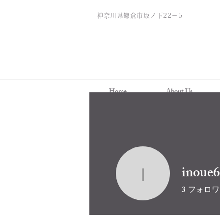
神奈川県鎌倉市坂ノ下22－5
Home
About Us
inoue
inoue606
3
フォロワ